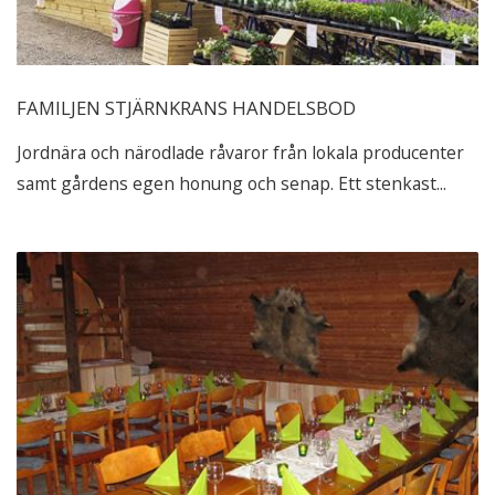
FAMILJEN STJÄRNKRANS HANDELSBOD
Jordnära och närodlade råvaror från lokala producenter
samt gårdens egen honung och senap. Ett stenkast...