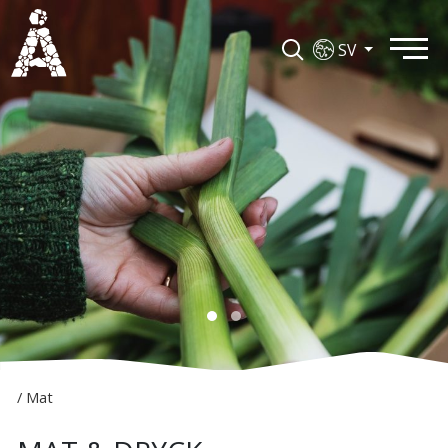
SV
/
Mat