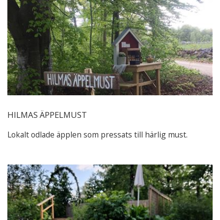
HILMAS ÄPPELMUST
Lokalt odlade äpplen som pressats till härlig must.