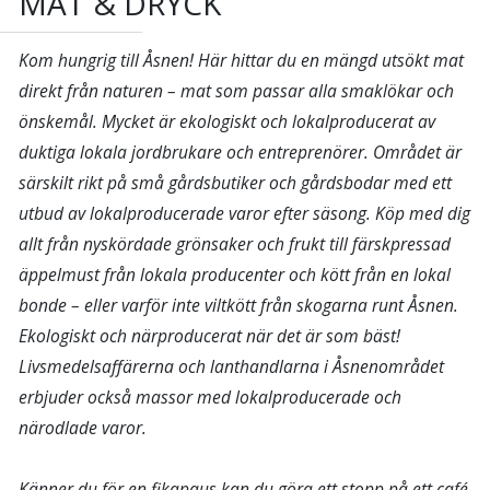
MAT & DRYCK
Kom hungrig till Åsnen! Här hittar du en mängd utsökt mat
direkt från naturen – mat som passar alla smaklökar och
önskemål. Mycket är ekologiskt och lokalproducerat av
duktiga lokala jordbrukare och entreprenörer. Området är
särskilt rikt på små gårdsbutiker och gårdsbodar med ett
utbud av lokalproducerade varor efter säsong. Köp med dig
allt från nyskördade grönsaker och frukt till färskpressad
äppelmust från lokala producenter och kött från en lokal
bonde – eller varför inte viltkött från skogarna runt Åsnen.
Ekologiskt och närproducerat när det är som bäst!
Livsmedelsaffärerna och lanthandlarna i Åsnenområdet
erbjuder också massor med lokalproducerade och
närodlade varor.
Känner du för en fikapaus kan du göra ett stopp på ett café