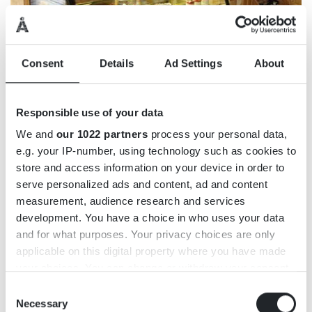
Consent
Details
Ad Settings
About
GETNÖ GÅRD LANTCAFÉ
Responsible use of your data
We and
our 1022 partners
process your personal data,
I lantcafét intill receptionen erbjuds allt från enkel fika
e.g. your IP-number, using technology such as cookies to
till smörgåsar och smålandskringlor.
store and access information on your device in order to
serve personalized ads and content, ad and content
measurement, audience research and services
development. You have a choice in who uses your data
and for what purposes. Your privacy choices are only
applicable on this digital property where you have made
your choices. You can change or withdraw your consent
any time from the Cookie Declaration or by clicking on
Consent
the Privacy trigger icon.
Necessary
Selection