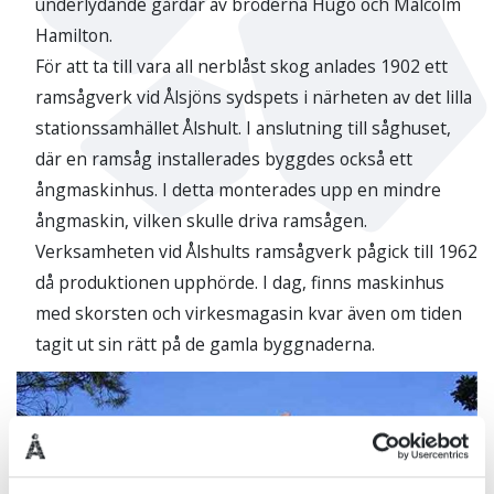
underlydande gårdar av bröderna Hugo och Malcolm
Hamilton.
För att ta till vara all nerblåst skog anlades 1902 ett
ramsågverk vid Ålsjöns sydspets i närheten av det lilla
stationssamhället Ålshult. I anslutning till såghuset,
där en ramsåg installerades byggdes också ett
ångmaskinhus. I detta monterades upp en mindre
ångmaskin, vilken skulle driva ramsågen.
Verksamheten vid Ålshults ramsågverk pågick till 1962
då produktionen upphörde. I dag, finns maskinhus
med skorsten och virkesmagasin kvar även om tiden
tagit ut sin rätt på de gamla byggnaderna.