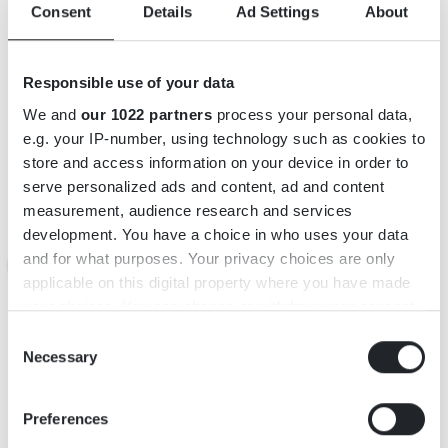
Consent
Details
Ad Settings
About
Responsible use of your data
We and
our 1022 partners
process your personal data,
e.g. your IP-number, using technology such as cookies to
store and access information on your device in order to
serve personalized ads and content, ad and content
measurement, audience research and services
development. You have a choice in who uses your data
and for what purposes. Your privacy choices are only
applicable on this digital property where you have made
INFORMATION
your choices. You can change or withdraw your consent
Adress: Ålshult, 360 10 Ryd
any time from the Cookie Declaration or by clicking on
Consent
the Privacy trigger icon.
Necessary
Selection
KARTA
If you allow, we would also like to:
Preferences
Collect information about your geographical