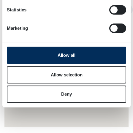
location which can be accurate to within several
meters
Statistics
Identify your device by actively scanning it for
specific characteristics (fingerprinting)
Marketing
Find out more about how your personal data is processed
and set your preferences in the
details section
.
We use cookies to personalise content and ads, to
Allow all
provide social media features and to analyse our traffic.
We also share information about your use of our site with
our social media, advertising and analytics partners who
Allow selection
may combine it with other information that you’ve
provided to them or that they’ve collected from your use
Deny
of their services.