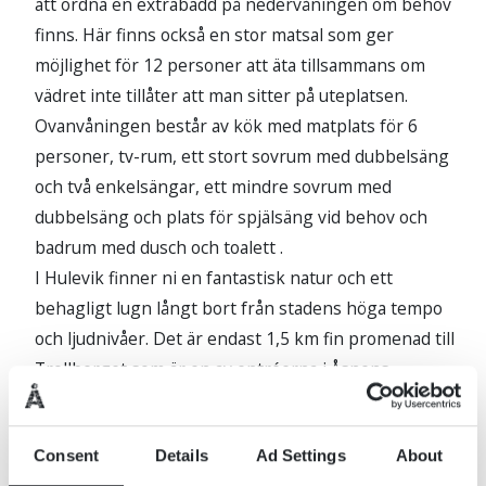
att ordna en extrabädd på nedervåningen om behov
finns. Här finns också en stor matsal som ger
möjlighet för 12 personer att äta tillsammans om
vädret inte tillåter att man sitter på uteplatsen.
Ovanvåningen består av kök med matplats för 6
personer, tv-rum, ett stort sovrum med dubbelsäng
och två enkelsängar, ett mindre sovrum med
dubbelsäng och plats för spjälsäng vid behov och
badrum med dusch och toalett .
I Hulevik finner ni en fantastisk natur och ett
behagligt lugn långt bort från stadens höga tempo
och ljudnivåer. Det är endast 1,5 km fin promenad till
Trollberget som är en av entréerna i Åsnens
Nationalpark. Barnvänlig badstrand finns på
gångavstånd ca.150 m och båthamn ca. 200 m.
Consent
Details
Ad Settings
About
Möjlighet att hyra motorbåt och kanot finns.