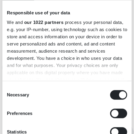
FACILITETER
Responsible use of your data
Antal rum: 4
We and
our 1022 partners
process your personal data,
Antal sängar: 10
e.g. your IP-number, using technology such as cookies to
store and access information on your device in order to
serve personalized ads and content, ad and content
measurement, audience research and services
development. You have a choice in who uses your data
and for what purposes. Your privacy choices are only
applicable on this digital property where you have made
your choices. You can change or withdraw your consent
any time from the Cookie Declaration or by clicking on
Consent
the Privacy trigger icon.
Necessary
Selection
If you allow, we would also like to:
Preferences
Collect information about your geographical
location which can be accurate to within several
meters
Statistics