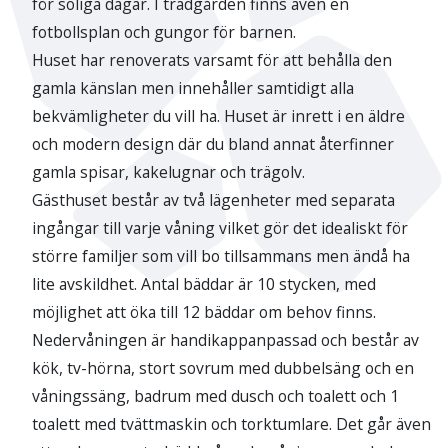
för soliga dagar. I trädgården finns även en
fotbollsplan och gungor för barnen.
Huset har renoverats varsamt för att behålla den
gamla känslan men innehåller samtidigt alla
bekvämligheter du vill ha. Huset är inrett i en äldre
och modern design där du bland annat återfinner
gamla spisar, kakelugnar och trägolv.
Gästhuset består av två lägenheter med separata
ingångar till varje våning vilket gör det idealiskt för
större familjer som vill bo tillsammans men ändå ha
lite avskildhet. Antal bäddar är 10 stycken, med
möjlighet att öka till 12 bäddar om behov finns.
Nedervåningen är handikappanpassad och består av
kök, tv-hörna, stort sovrum med dubbelsäng och en
våningssäng, badrum med dusch och toalett och 1
toalett med tvättmaskin och torktumlare. Det går även