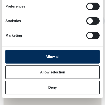
If you allow, we would also like to:
Preferences
Collect information about your geographical
KARTA
location which can be accurate to within several
meters
Statistics
Identify your device by actively scanning it for
specific characteristics (fingerprinting)
Marketing
Find out more about how your personal data is processed
and set your preferences in the
details section
.
We use cookies to personalise content and ads, to
Allow all
provide social media features and to analyse our traffic.
We also share information about your use of our site with
our social media, advertising and analytics partners who
Allow selection
may combine it with other information that you’ve
provided to them or that they’ve collected from your use
Deny
of their services.