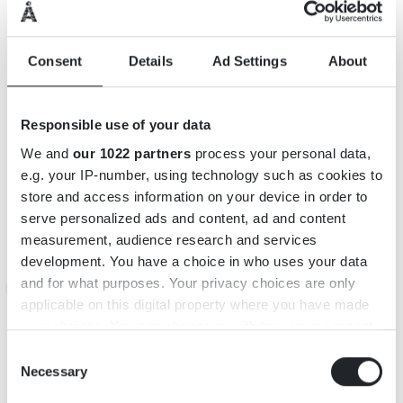
Consent
Details
Ad Settings
About
Responsible use of your data
We and
our 1022 partners
process your personal data,
e.g. your IP-number, using technology such as cookies to
store and access information on your device in order to
serve personalized ads and content, ad and content
measurement, audience research and services
INFORMATION
development. You have a choice in who uses your data
and for what purposes. Your privacy choices are only
Adress: Kurrebo, 362 95 Urshult
applicable on this digital property where you have made
E-post:
info@kurrebo.com
your choices. You can change or withdraw your consent
Webbsida:
www.kurrebo.com
any time from the Cookie Declaration or by clicking on
Consent
the Privacy trigger icon.
Necessary
https://www.instagram.com/kurrebo.sweden/
Selection
Öppettider: Se hemsidan!