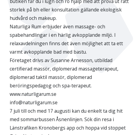
butiken får du i lugn och ro hjälp med att prova ut rätt
storlek på bh eller konsultation gällande ekologisk
hudvård och makeup.
Naturliga Rum erbjuder även massage- och
spabehandlingar i en härlig avkopplande miljö. I
relaxavdelningen finns det även möjlighet att ta ett
varmt avkopplande bad med bastu.
Företaget drivs av Susanne Arnesson, utbildad
certifierad massör, diplomerad massageterapeut,
diplomerad taktil massör, diplomerad
beröringspedagog och spa-terapeut.
www.naturligarum.se
info@naturligarum.se
7 juli till och med 17 augusti kan du enkelt ta dig hit
med sommarbussen Åsnenlinjen. Sök din resa i
Länstrafiken Kronobergs app och hoppa vid stoppet